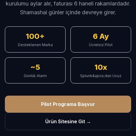
kurulumu aylar alır, faturası 6 haneli rakamlardadır.
Shamashai günler içinde devreye girer.
100+
6 Ay
Desteklenen Marka
Ücretsiz Pilot
~5
10x
Günlük Alarm
Splunk&apos;dan Ucuz
Pilot Programa Başvur
Ürün Sitesine Git →