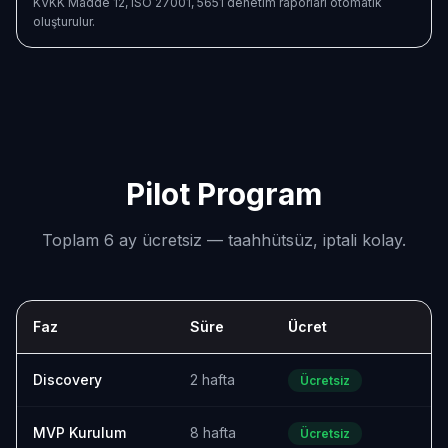
KVKK Madde 12, ISO 27001, 5651 denetim raporları otomatik
oluşturulur.
Pilot Program
Toplam 6 ay ücretsiz — taahhütsüz, iptali kolay.
Faz
Süre
Ücret
Discovery
2 hafta
Ücretsiz
MVP Kurulum
8 hafta
Ücretsiz