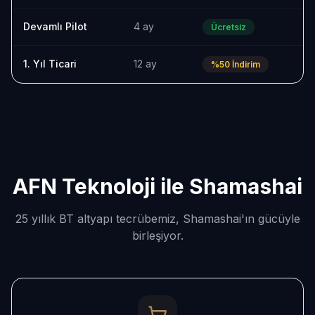
Devamlı Pilot
4 ay
Ücretsiz
1. Yıl Ticari
12 ay
%50 İndirim
AFN Teknoloji ile Shamashai
25 yıllık BT altyapı tecrübemiz, Shamashai'ın gücüyle
birleşiyor.