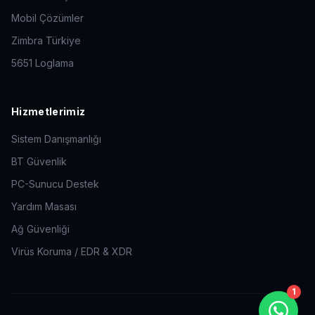
Mobil Çözümler
Zimbra Türkiye
5651 Loglama
AFN Teknoloji
Çevrimiçi - Hemen cevap
Hizmetlerimiz
veriyoruz
Sistem Danışmanlığı
BT Güvenlik
Merhaba. Size nasıl yardımcı
olabiliriz? BT altyapısı, siber
PC-Sunucu Destek
güvenlik veya bulut çözümleri
Yardım Masası
hakkında bilgi almak için
mesajınızı yazın.
Ağ Güvenliği
Şimdi
Virüs Koruma / EDR & XDR
1