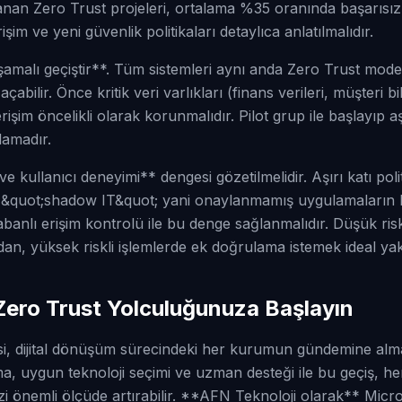
anan Zero Trust projeleri, ortalama %35 oranında başarısız
im ve yeni güvenlik politikaları detaylıca anlatılmalıdır.
şamalı geçiştir**. Tüm sistemleri aynı anda Zero Trust mode
abilir. Önce kritik veri varlıkları (finans verileri, müşteri bilg
erişim öncelikli olarak korunmalıdır. Pilot grup ile başlayıp 
lamadır.
ullanıcı deneyimi** dengesi gözetilmelidir. Aşırı katı politik
e &quot;shadow IT&quot; yani onaylanmamış uygulamaların kul
abanlı erişim kontrolü ile bu denge sağlanmalıdır. Düşük riskli
an, yüksek riskli işlemlerde ek doğrulama istemek ideal yak
 Zero Trust Yolculuğunuza Başlayın
si, dijital dönüşüm sürecindeki her kurumun gündemine alm
a, uygun teknoloji seçimi ve uzman desteği ile bu geçiş, h
izi önemli ölçüde artırabilir. **AFN Teknoloji olarak** Micr