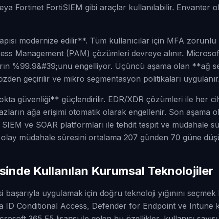
a Fortinet FortiSIEM gibi araçlar kullanılabilir. Envanter 
pısı modernize edilir**. Tüm kullanıcılar için MFA zorunlu hal
ccess Management (PAM) çözümleri devreye alınır. Microsof
rıların %99.9&#39;unu engelliyor. Üçüncü aşama olan **ağ
zden geçirilir ve mikro segmentasyon politikaları uygulanır
a güvenliği** güçlendirilir. EDR/XDR çözümleri ile her c
hazların ağa erişimi otomatik olarak engellenir. Son aşama o
IEM ve SOAR platformları ile tehdit tespit ve müdahale sür
le olay müdahale süresini ortalama 207 günden 70 güne düşü
sinde Kullanılan Kurumsal Teknolojiler
i başarıyla uygulamak için doğru teknoloji yığınını seçmek k
ra ID Conditional Access, Defender for Endpoint ve Intune
rosoft 365 E5 lisansı ile gelen bu özellikler, kullanıcı sayı