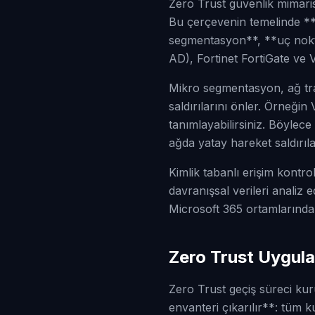
Zero Trust güvenlik mimarisi 
Bu çerçevenin temelinde *
segmentasyon**, **uç nokta
AD), Fortinet FortiGate ve 
Mikro segmentasyon, ağ tra
saldırılarını önler. Örneğin
tanımlayabilirsiniz. Böylec
ağda yatay hareket saldırı
Kimlik tabanlı erişim kontr
davranışsal verileri analiz 
Microsoft 365 ortamlarında 
Zero Trust Uygul
Zero Trust geçiş süreci kur
envanteri çıkarılır**: tüm ku