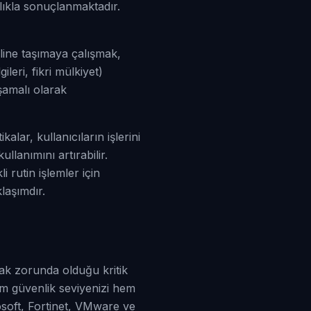
lıkla sonuçlanmaktadır.
line taşımaya çalışmak,
ileri, fikri mülkiyet)
aşamalı olarak
alar, kullanıcıların işlerini
lanımını artırabilir.
 rutin işlemler için
laşımdır.
ak zorunda olduğu kritik
em güvenlik seviyenizi hem
osoft, Fortinet, VMware ve