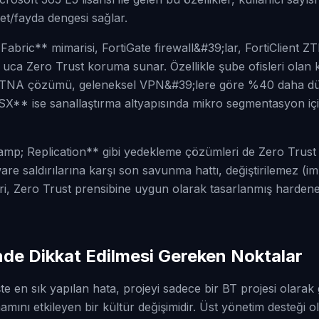
yet/fayda dengesi sağlar.
Fabric** mimarisi, FortiGate firewall&#39;lar, FortiClient Z
n uca Zero Trust koruma sunar. Özellikle şube ofisleri ola
 ZTNA çözümü, geleneksel VPN&#39;lere göre %40 daha dü
* ise sanallaştırma altyapısında mikro segmentasyon için
; Replication** gibi yedekleme çözümleri de Zero Trust m
e saldırılarına karşı son savunma hattı, değiştirilemez (im
, Zero Trust prensibine uygun olarak tasarlanmış hardened 
nde Dikkat Edilmesi Gereken Noktalar
te en sık yapılan hata, projeyi sadece bir BT projesi olarak
ını etkileyen bir kültür değişimidir. Üst yönetim desteği o