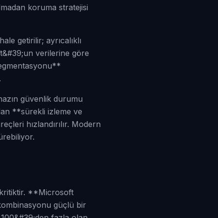
olmadan koruma stratejisi
e getirilir; ayrıcalıklı
t&#39;un verilerine göre
 segmentasyonu**
.
ihazın güvenlik durumu
lan **sürekli izleme ve
eçleri hızlandırılır. Modern
rebiliyor.
ritiktir. **Microsoft
 kombinasyonu güçlü bir
sı 100&#39;den fazla olan