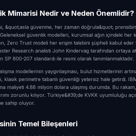
ik Mimarisi Nedir ve Neden Önemlidir?
isi, &quot;asla güvenme, her zaman doğrula&quot; prensib
. Geleneksel güvenlik modelleri, kurumsal ağın içindeki her k
n, Zero Trust modeli her erişim talebini şüpheli kabul eder
rrester Research analisti John Kindervag tarafından ortaya a
 SP 800-207 standardı ile resmi olarak tanımlanmaktadır.
ışma modellerinin yaygınlaşması, bulut hizmetlerinin artma
, klasik perimetre tabanlı güvenliği yetersiz hale getirdi.
alama maliyeti 4.88 milyon dolara ulaşmış durumda. Bu rakam,
tırımı zorunlu kılıyor. Türkiye&#39;de KVKK uyumluluğu aç
me sahip oluyor.
sinin Temel Bileşenleri