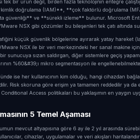
tek bir ürün değil, birden fazla teknolojinin entegre çalıştığ
*kimlik doğrulama (IAM)**, **çok faktörlü doğrulama (M
 güvenliği** ve **sürekli izleme** bulunur. Microsoft Entr
VMware NSX gibi çözümler bu bileşenleri tek çatı altında su
fiğini küçük güvenlik bölgelerine ayırarak yatay hareket (
 VMware NSX ile bir veri merkezindeki her sanal makine için 
e bir sunucuya sızan saldırgan, diğer sistemlere geçiş yapa
larının %60&#39;ı mikro segmentasyon ile engellenebilmekted
olünde ise her kullanıcının kim olduğu, hangi cihazdan bağl
edilir. Risk skoruna göre erişim ya tamamen reddedilir ya da 
Conditional Access politikaları bu yaklaşımın en yaygın uy
amasının 5 Temel Aşaması
umun mevcut altyapısına göre 6 ay ile 2 yıl arasında sürebil
llanıcılar, cihazlar, uygulamalar ve veri akışları haritalandır