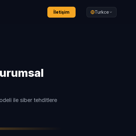
İletişim
Turkce
Kurumsal
eli ile siber tehditlere