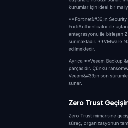
kurumlar için ideal bir mali
**Fortinet&#39;in Security 
FortiAuthenticator ile uçta
entegrasyonu ile birleşen
sunmaktadır. **VMware NSX*
edilmektedir.
Ayrıca **Veeam Backup &amp
parçasıdır. Çünkü ransomwar
Veeam&#39;in son sürümleri
sunar.
Zero Trust Geçişi
Zero Trust mimarisine geçiş
süreç, organizasyonun tamam