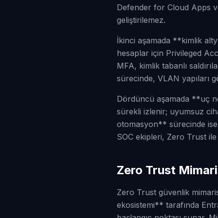
Defender for Cloud Apps vey
geliştirilemez.
İkinci aşamada **kimlik altya
hesaplar için Privileged A
MFA, kimlik tabanlı saldı
sürecinde, VLAN yapıları gö
Dördüncü aşamada **uç nokt
sürekli izlenir; uyumsuz ci
otomasyon** sürecinde ise S
SOC ekipleri, Zero Trust i
Zero Trust Mimari
Zero Trust güvenlik mimaris
ekosistemi** tarafında Ent
başlangıç noktası sunar. Mic